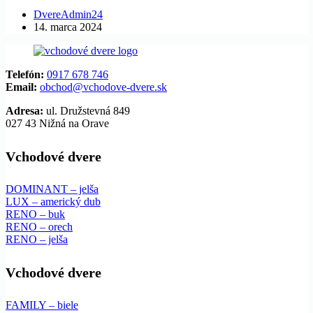
DvereAdmin24
14. marca 2024
Telefón:
0917 678 746
Email:
obchod@vchodove-dvere.sk
Adresa:
ul. Družstevná 849
027 43 Nižná na Orave
Vchodové dvere
DOMI
N
ANT – jelša
LUX – americký dub
RENO – buk
RENO – orech
RENO – jelša
Vchodové dvere
FAMILY – biele