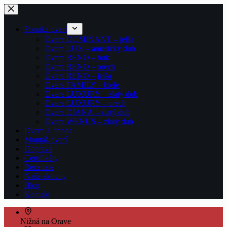
Skip
to
content
Ponuka dverí
Dvere DOMINANT – jelša
Dvere LUX – americký dub
Dvere RENO – buk
Dvere RENO – orech
Dvere RENO – jelša
Dvere FAMILY – biele
Dvere LUXURY – zlatý dub
Dvere LUXURY – orech
Dvere DIANA – zlatý dub
Dvere WENUS – zlatý dub
Dvere 2. trieda
Montáž dverí
Doprava
Certifikáty
Recenzie
Naše aktivity
Blog
Kontakt
Nižná na Orave