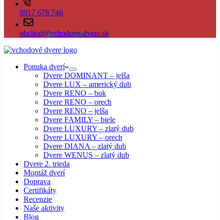
0917 678 746
obchod@vchodove-dvere.sk
Ponuka dverí
Dvere DOMINANT – jelša
Dvere LUX – americký dub
Dvere RENO – buk
Dvere RENO – orech
Dvere RENO – jelša
Dvere FAMILY – biele
Dvere LUXURY – zlatý dub
Dvere LUXURY – orech
Dvere DIANA – zlatý dub
Dvere WENUS – zlatý dub
Dvere 2. trieda
Montáž dverí
Doprava
Certifikáty
Recenzie
Naše aktivity
Blog