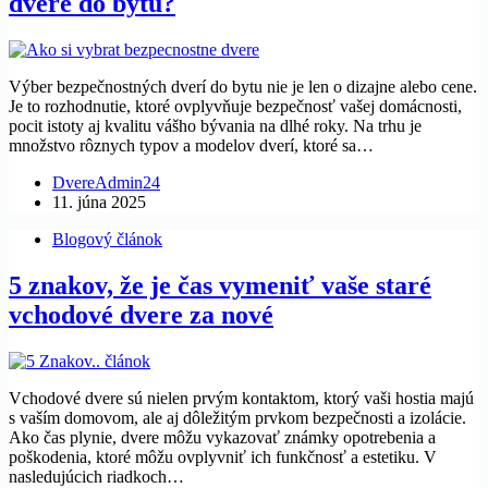
dvere do bytu?
Výber bezpečnostných dverí do bytu nie je len o dizajne alebo cene.
Je to rozhodnutie, ktoré ovplyvňuje bezpečnosť vašej domácnosti,
pocit istoty aj kvalitu vášho bývania na dlhé roky. Na trhu je
množstvo rôznych typov a modelov dverí, ktoré sa…
DvereAdmin24
11. júna 2025
Blogový článok
5 znakov, že je čas vymeniť vaše staré
vchodové dvere za nové
Vchodové dvere sú nielen prvým kontaktom, ktorý vaši hostia majú
s vaším domovom, ale aj dôležitým prvkom bezpečnosti a izolácie.
Ako čas plynie, dvere môžu vykazovať známky opotrebenia a
poškodenia, ktoré môžu ovplyvniť ich funkčnosť a estetiku. V
nasledujúcich riadkoch…