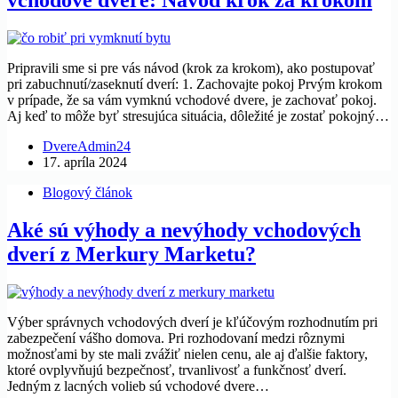
vchodové dvere: Návod krok za krokom
Pripravili sme si pre vás návod (krok za krokom), ako postupovať
pri zabuchnutí/zaseknutí dverí: 1. Zachovajte pokoj Prvým krokom
v prípade, že sa vám vymknú vchodové dvere, je zachovať pokoj.
Aj keď to môže byť stresujúca situácia, dôležité je zostať pokojný…
DvereAdmin24
17. apríla 2024
Blogový článok
Aké sú výhody a nevýhody vchodových
dverí z Merkury Marketu?
Výber správnych vchodových dverí je kľúčovým rozhodnutím pri
zabezpečení vášho domova. Pri rozhodovaní medzi rôznymi
možnosťami by ste mali zvážiť nielen cenu, ale aj ďalšie faktory,
ktoré ovplyvňujú bezpečnosť, trvanlivosť a funkčnosť dverí.
Jedným z lacných volieb sú vchodové dvere…