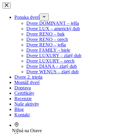
Skip
to
content
Ponuka dverí
Dvere DOMINANT – jelša
Dvere LUX – americký dub
Dvere RENO – buk
Dvere RENO – orech
Dvere RENO – jelša
Dvere FAMILY – biele
Dvere LUXURY – zlatý dub
Dvere LUXURY – orech
Dvere DIANA – zlatý dub
Dvere WENUS – zlatý dub
Dvere 2. trieda
Montáž dverí
Doprava
Certifikáty
Recenzie
Naše aktivity
Blog
Kontakt
Nižná na Orave