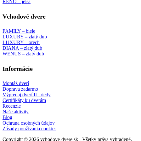
RENO – jelša
Vchodové dvere
FAMILY – biele
LUXURY – zlatý dub
LUXURY – orech
DIANA – zlatý dub
WENUS – zlatý dub
Informácie
Montáž dverí
Doprava zadarmo
Výpredaj dverí II. triedy
Certifikáty ku dverám
Recenzie
Naše aktivity
Blog
Ochrana osobných údajov
Zásady používania cookies
Copyright © 2026 vchodove-dvere.sk - Všetky práva vyhradené.