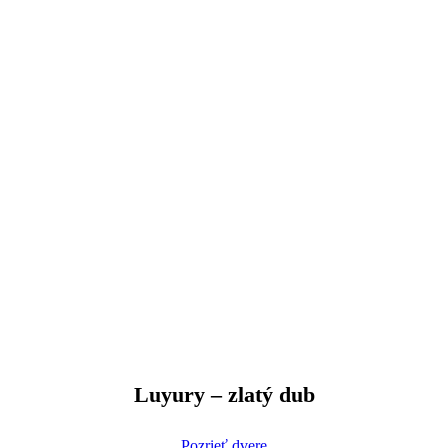
Luyury – zlatý dub
Pozrieť dvere