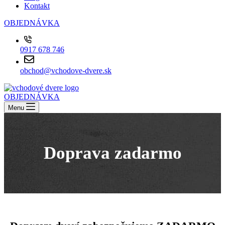
Kontakt
OBJEDNÁVKA
0917 678 746
obchod@vchodove-dvere.sk
OBJEDNÁVKA
Menu
Doprava zadarmo