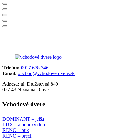
Telefón:
0917 678 746
Email:
obchod@vchodove-dvere.sk
Adresa:
ul. Družstevná 849
027 43 Nižná na Orave
Vchodové dvere
DOMI
N
ANT – jelša
LUX – americký dub
RENO – buk
RENO – orech