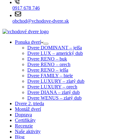
0917 678 746
obchod@vchodove-dvere.sk
Ponuka dverí
Dvere DOMINANT – jelša
Dvere LUX – americký dub
Dvere RENO – buk
Dvere RENO – orech
Dvere RENO – jelša
Dvere FAMILY – biele
Dvere LUXURY – zlatý dub
Dvere LUXURY – orech
Dvere DIANA – zlatý dub
Dvere WENUS – zlatý dub
Dvere 2. trieda
Montáž dverí
Doprava
Certifikáty
Recenzie
Naše aktivity
Blog